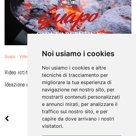
Noi usiamo i cookies
Guapo - Video Evento 16 Giugno 2021
Noi usiamo i cookies e altre
Video istituzionale:
tecniche di tracciamento per
migliorare la tua esperienza di
Ideazione e Realizzazione Nexus3 srl
navigazione nel nostro sito, per
mostrarti contenuti personalizzati
e annunci mirati, per analizzare il
traffico sul nostro sito, e per
1
2
3
4
5
6
7
8
9
10
»
capire da dove arrivano i nostri
visitatori.