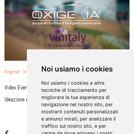
Noi usiamo i cookies
Oxigenia - Intervista a Vinitaly 2022
Noi usiamo i cookies e altre
Video Evento Fiera:
tecniche di tracciamento per
migliorare la tua esperienza di
Ideazione e Realizzazione Nexus3 srl
navigazione nel nostro sito, per
mostrarti contenuti personalizzati
e annunci mirati, per analizzare il
traffico sul nostro sito, e per
1
2
3
4
5
6
7
8
9
10
»
capire da dove arrivano i nostri